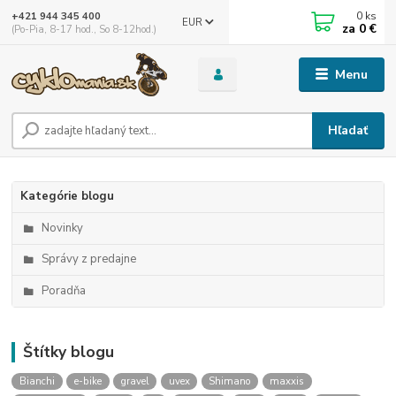
0
ks
+421 944 345 400
EUR
za
0 €
(Po-Pia, 8-17 hod., So 8-12hod.)
Menu
Hľadať
Kategórie blogu
Novinky
Správy z predajne
Poradňa
Štítky blogu
Bianchi
e-bike
gravel
uvex
Shimano
maxxis