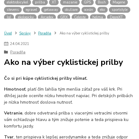
elektrobicykel
prilba
XT
mazanie
GPS
Bosh
Magene
stevens
egravel
getaway
okuliare
oceán
eko
sportstyle
lgl
ekologicky
Arcadex
GRX
Celeste
helma
DeoreXT
Linkglide
cykloservis
olejovanie
olej
vazelína
pasta
galfer
brzdové platničky
Rocky Mountain
Powerplay
Altitude
Úvod
Správy
Poradňa
Ako na výber cyklistickej prilby
Instinct
Dyname
zima
elektrobicykle
termofľaša
24
.
04
.
2021
návleky na tretry
zimné plášte na bicykel
cyklodoprava
Poradňa
novela zákona
cyklokoalícia
predné svetlo
Ako na výber cyklistickej prilby
Čo si pri kúpe cyklistickej prilby všímať.
Hmotnosť
, platí čím ľahšia tým menšia záťaž pre váš krk. Pri
dlhšej jazde oceníte nízku hmotnosť najviac. Pri detských prilbách
je nízka hmotnosť doslova nutnosť.
Vetranie
, dobre odvetraná prilba s viacerými vetracími otvormi
vám ochladzuje hlavu a tým znižuje potenie a teda prispieva ku
komfortu jazdy.
Tvar
, ten prispieva k lepšej aerodynamike a teda znižuje odpor