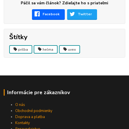
Páčil sa vám článok? Zdieľajte ho s priateľmi
Facebook
Twitter
Štítky
prilba
helma
uvex
Informácie pre zákazníkov
O nás
Obchodné podmienky
Doprava a platba
Kontakty
Spravodajstvo