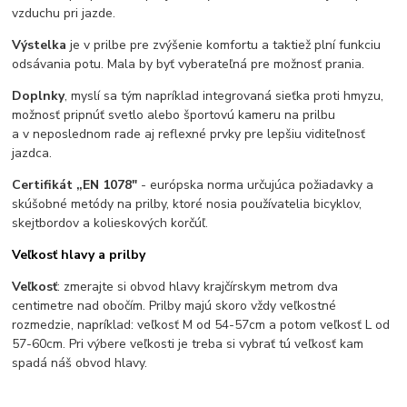
vzduchu pri jazde.
Výstelka
je v prilbe pre zvýšenie komfortu a taktiež plní funkciu
odsávania potu. Mala by byť vyberateľná pre možnosť prania.
Doplnky
, myslí sa tým napríklad integrovaná sieťka proti hmyzu,
možnosť pripnúť svetlo alebo športovú kameru na prilbu
a v neposlednom rade aj reflexné prvky pre lepšiu viditeľnosť
jazdca.
Certifikát „EN 1078"
- európska norma určujúca požiadavky a
skúšobné metódy na prilby, ktoré nosia používatelia bicyklov,
skejtbordov a kolieskových korčúľ.
Veľkosť hlavy a prilby
Veľkosť
: zmerajte si obvod hlavy krajčírskym metrom dva
centimetre nad obočím. Prilby majú skoro vždy veľkostné
rozmedzie, napríklad: veľkosť M od 54-57cm a potom veľkosť L od
57-60cm. Pri výbere veľkosti je treba si vybrať tú veľkosť kam
spadá náš obvod hlavy.