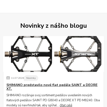
Novinky z nášho blogu
11
.
07
.
2026
Novinky
SHIMANO predstavilo nové flat pedále SAINT a DEORE
XT.
SHIMANO rozširuje svoj sortiment pedálov uvedením nových
flatových pedálov SAINT PD G8040 a DEORE XT PD M8240. Oba
modely sú navrhnuté tak, aby spĺňal...
čítať celé