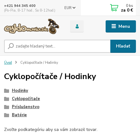
0
ks
+421 944 345 400
EUR
za
0 €
(Po-Pia, 8-17 hod., So 8-12hod.)
Menu
Hľadať
Úvod
Cyklopočítače / Hodinky
Cyklopočítače / Hodinky
Hodinky
Cyklopočítače
Príslušenstvo
Batérie
Zvoľte podkategóriu aby sa vám zobrazil tovar.