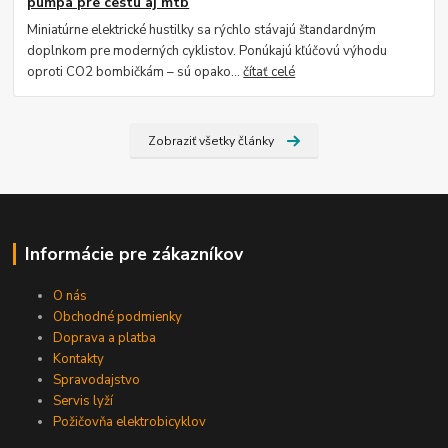
pumpa pre cestu aj mtb
Miniatúrne elektrické hustilky sa rýchlo stávajú štandardným
doplnkom pre moderných cyklistov. Ponúkajú kľúčovú výhodu
oproti CO2 bombičkám – sú opako...
čítať celé
Zobraziť všetky články
Informácie pre zákazníkov
O nás
Obchodné podmienky
Doprava a platba
Kontakty
Spravodajstvo
Servis lyží
Požičovňa elektrobicyklov