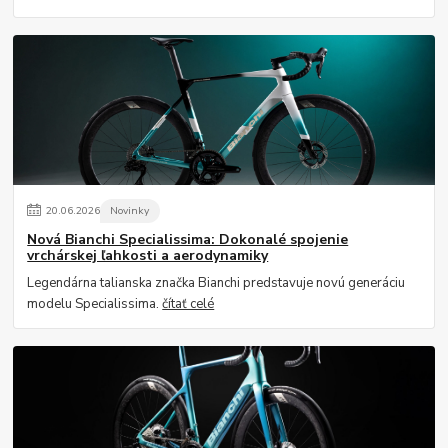
20
.
06
.
2026
Novinky
Nová Bianchi Specialissima: Dokonalé spojenie
vrchárskej ľahkosti a aerodynamiky
Legendárna talianska značka Bianchi predstavuje novú generáciu
modelu Specialissima.
čítať celé