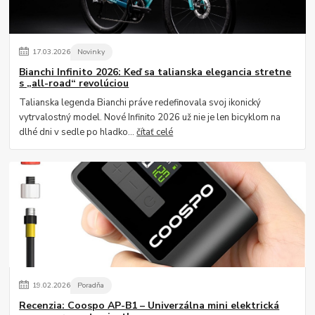
17
.
03
.
2026
Novinky
Bianchi Infinito 2026: Keď sa talianska elegancia stretne
s „all-road“ revolúciou
Talianska legenda Bianchi práve redefinovala svoj ikonický
vytrvalostný model. Nové Infinito 2026 už nie je len bicyklom na
dlhé dni v sedle po hladko...
čítať celé
19
.
02
.
2026
Poradňa
Recenzia: Coospo AP-B1 – Univerzálna mini elektrická