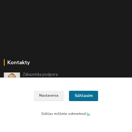
Kontakty
Zákaznícka podpora
+421 944 345 400
(Po-Pia, 8-17 hod., So 8-12hod.)
Súhlasím
Nastavenia
shop@cyklomania.sk
Súhlas môžete odmietnuť
tu
.