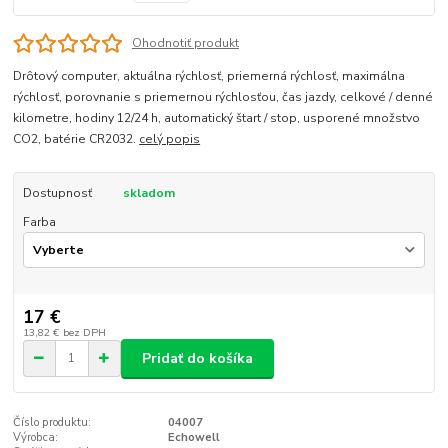
Ohodnotiť produkt
Drôtový computer, aktuálna rýchlosť, priemerná rýchlosť, maximálna
rýchlosť, porovnanie s priemernou rýchlosťou, čas jazdy, celkové / denné
kilometre, hodiny 12/24 h, automatický štart / stop, usporené množstvo
CO2, batérie CR2032.
celý popis
Dostupnosť
skladom
Farba
17 €
13,82 €
bez DPH
Pridať do košíka
Číslo produktu:
04007
Výrobca:
Echowell