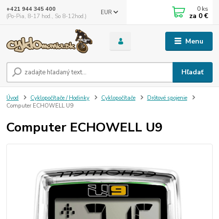
0
ks
+421 944 345 400
EUR
za
0 €
(Po-Pia, 8-17 hod., So 8-12hod.)
Menu
Hľadať
Úvod
Cyklopočítače / Hodinky
Cyklopočítače
Drôtové spojenie
Computer ECHOWELL U9
Computer ECHOWELL U9