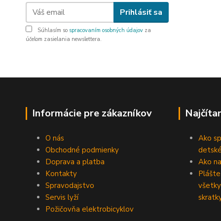
Prihlásiť sa
Súhlasím so
spracovaním osobných údajov
za
účelom zasielania newslettera.
Informácie pre zákazníkov
Najčíta
O nás
Ako sp
Obchodné podmienky
detské
Doprava a platba
Ako na 
Kontakty
Plášte
Spravodajstvo
všetky
Servis lyží
skratk
Požičovňa elektrobicyklov