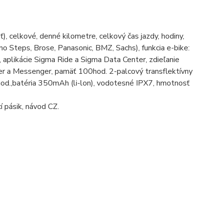
), celkové, denné kilometre, celkový čas jazdy, hodiny,
no Steps, Brose, Panasonic, BMZ, Sachs), funkcia e-bike:
, aplikácie Sigma Ride a Sigma Data Center, zdieľanie
er a Messenger, pamäť 100hod. 2-palcový transflektívny
8. hod.,batéria 350mAh (li-lon), vodotesné IPX7, hmotnosť
 pásik, návod CZ.