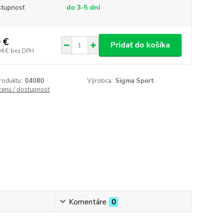
tupnosť
do 3-5 dní
 €
Pridať do košíka
04 €
bez DPH
roduktu:
04080
Výrobca:
Sigma Sport
 cenu / dostupnosť
Komentáre
0