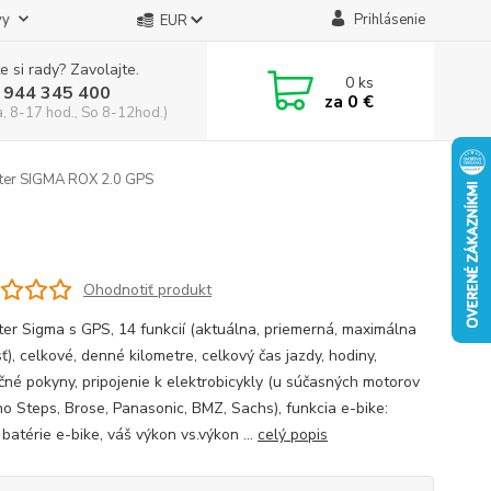
vy
Prihlásenie
EUR
e si rady? Zavolajte.
0
ks
 944 345 400
za
0 €
a, 8-17 hod., So 8-12hod.)
er SIGMA ROX 2.0 GPS
Ohodnotiť produkt
er Sigma s GPS, 14 funkcií (aktuálna, priemerná, maximálna
ť), celkové, denné kilometre, celkový čas jazdy, hodiny,
čné pokyny, pripojenie k elektrobicykly (u súčasných motorov
o Steps, Brose, Panasonic, BMZ, Sachs), funkcia e-bike:
batérie e-bike, váš výkon vs.výkon ...
celý popis