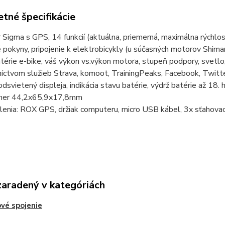
tné špecifikácie
Sigma s GPS, 14 funkcií (aktuálna, priemerná, maximálna rýchlosť
 pokyny, pripojenie k elektrobicykly (u súčasných motorov Shima
térie e-bike, váš výkon vs.výkon motora, stupeň podpory, svetlo
íctvom služieb Strava, komoot, TrainingPeaks, Facebook, Twitt
podsvietený displeja, indikácia stavu batérie, výdrž batérie až 1
mer 44,2x65,9x17,8mm
enia: ROX GPS, držiak computeru, micro USB kábel, 3x sťahovací
zaradený v kategóriách
vé spojenie