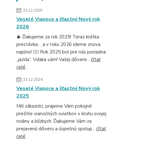
23.12.2025
Veselé Vianoce a šťastný Nový rok
2026
🎄 Ďakujeme za rok 2025! Teraz krátka
prestávka… a v roku 2026 ideme znova
naplno! 🚴‍♂️ Rok 2025 bol pre nás poriadna
„jazda“. Vďaka vám! Vašej dôvere...
čítať
celé
23.12.2024
Veselé Vianoce a šťastný Nový rok
2025
Milí zákazníci, prajeme Vám pokojné
prežitie vianočných sviatkov v kruhu svojej
rodiny a blízkych. Ďakujeme Vám za
prejavenú dôveru a úspešnú spolup...
čítať
celé