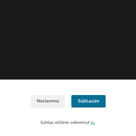
Súhlasím
Nastavenia
Súhlas môžete odmietnuť
tu
.