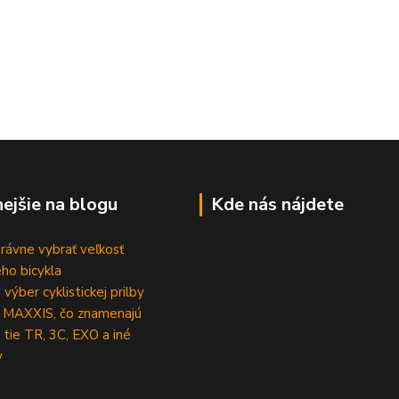
nejšie na blogu
Kde nás nájdete
rávne vybrať veľkosť
ho bicykla
výber cyklistickej prilby
 MAXXIS, čo znamenajú
 tie TR, 3C, EXO a iné
y