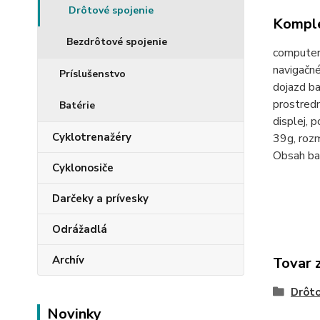
Drôtové spojenie
Komple
Bezdrôtové spojenie
computer 
navigačné
Príslušenstvo
dojazd ba
prostredn
Batérie
displej, 
Cyklotrenažéry
39g, roz
Obsah bal
Cyklonosiče
Darčeky a prívesky
Odrážadlá
Archív
Tovar 
Drôto
Novinky