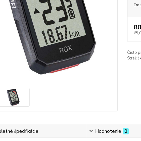
Dos
80
65,
Číslo p
Strážiť
etné špecifikácie
Hodnotenie
0