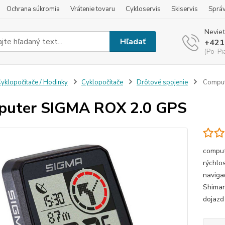
Ochrana súkromia
Vrátenie tovaru
Cykloservis
Skiservis
Sprá
Neviet
Hľadať
+421
(Po-Pi
yklopočítače / Hodinky
Cyklopočítače
Drôtové spojenie
Comput
puter SIGMA ROX 2.0 GPS
comput
rýchlos
naviga
Shiman
dojazd 