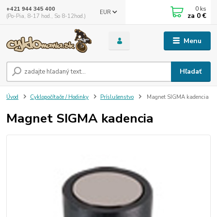
0
ks
+421 944 345 400
EUR
za
0 €
(Po-Pia, 8-17 hod., So 8-12hod.)
Menu
Hľadať
Úvod
Cyklopočítače / Hodinky
Príslušenstvo
Magnet SIGMA kadencia
Magnet SIGMA kadencia