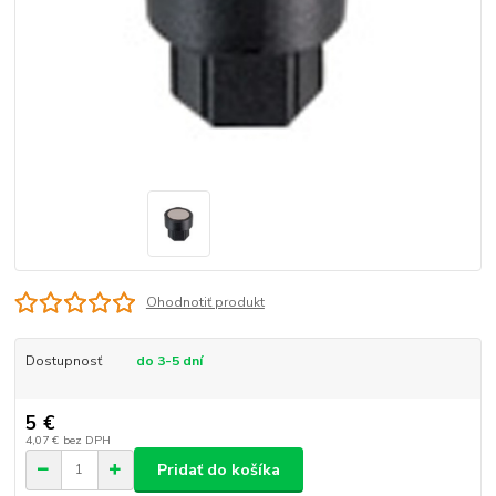
Ohodnotiť produkt
Dostupnosť
do 3-5 dní
5 €
4,07 €
bez DPH
Pridať do košíka