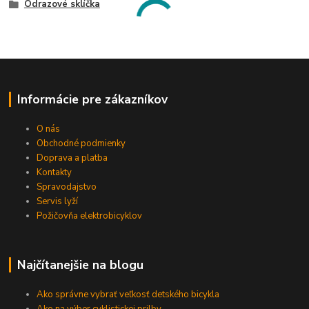
Odrazové sklíčka
Informácie pre zákazníkov
O nás
Obchodné podmienky
Doprava a platba
Kontakty
Spravodajstvo
Servis lyží
Požičovňa elektrobicyklov
Najčítanejšie na blogu
Ako správne vybrať veľkosť detského bicykla
Ako na výber cyklistickej prilby