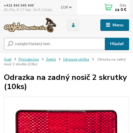
0
ks
+421 944 345 400
EUR
za
0 €
(Po-Pia, 8-17 hod., So 8-12hod.)
Menu
Hľadať
Úvod
Príslušenstvo
Svetlá
Odrazové sklíčka
Odrazka na zadný
nosič 2 skrutky (10ks)
Odrazka na zadný nosič 2 skrutky
(10ks)