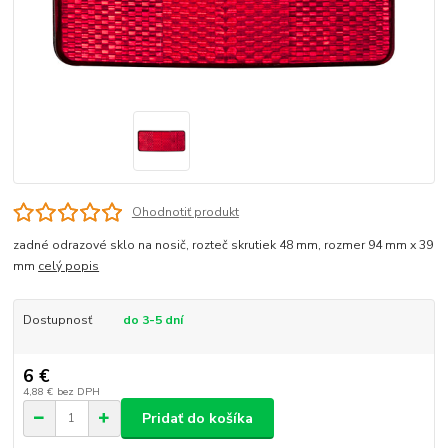
Ohodnotiť produkt
zadné odrazové sklo na nosič, rozteč skrutiek 48 mm, rozmer 94 mm x 39
mm
celý popis
Dostupnosť
do 3-5 dní
6 €
4,88 €
bez DPH
Pridať do košíka