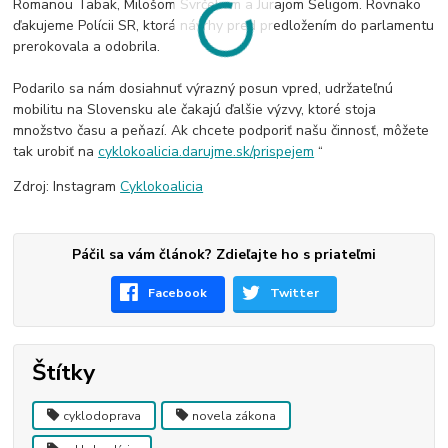
Romanou Tabak, Milošom Svrčekom a Jurajom Šeligom. Rovnako
ďakujeme Polícii SR, ktorá návrhy pred predložením do parlamentu
prerokovala a odobrila.
Podarilo sa nám dosiahnuť výrazný posun vpred, udržateľnú
mobilitu na Slovensku ale čakajú ďalšie výzvy, ktoré stoja
množstvo času a peňazí. Ak chcete podporiť našu činnosť, môžete
tak urobiť na
cyklokoalicia.darujme.sk/prispejem
“
Zdroj: Instagram
Cyklokoalicia
Páčil sa vám článok? Zdieľajte ho s priateľmi
Facebook
Twitter
Štítky
cyklodoprava
novela zákona