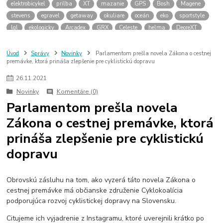
elektrobicykel
prilba
XT
mazanie
GPS
Bosh
Magene
stevens
egravel
getaway
okuliare
oceán
eko
sportstyle
lgl
ekologicky
Arcadex
GRX
Celeste
helma
DeoreXT
Linkglide
cykloservis
olejovanie
olej
vazelína
pasta
galfer
brzdové platničky
Rocky Mountain
Powerplay
Altitude
Úvod
Správy
Novinky
Parlamentom prešla novela Zákona o cestnej
premávke, ktorá prináša zlepšenie pre cyklistickú dopravu
Instinct
Dyname
zima
elektrobicykle
termofľaša
návleky na tretry
zimné plášte na bicykel
cyklodoprava
26
.
11
.
2021
novela zákona
cyklokoalícia
predné svetlo
Novinky
Komentáre (0)
Parlamentom prešla novela
Zákona o cestnej premávke, ktorá
prináša zlepšenie pre cyklistickú
dopravu
Obrovskú zásluhu na tom, ako vyzerá táto novela Zákona o
cestnej premávke má občianske združenie Cyklokoalícia
podporujúca rozvoj cyklistickej dopravy na Slovensku.
Citujeme ich vyjadrenie z Instagramu, ktoré uverejnili krátko po