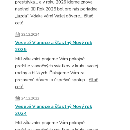
prestávka… a v roku 2026 ideme znova
naplno! 🚴‍♂️ Rok 2025 bol pre nás poriadna
„jazda“. Vďaka vám! Vašej dôvere...
čítať
celé
23.12.2024
Veselé Vianoce a šťastný Nový rok
2025
Milí zákazníci, prajeme Vám pokojné
prežitie vianočných sviatkov v kruhu svojej
rodiny a blízkych. Ďakujeme Vám za
prejavenú dôveru a úspešnú spolup...
čítať
celé
24.12.2022
Veselé Vianoce a šťastný Nový rok
2024
Milí zákazníci, prajeme Vám pokojné
prežitie vianočných sviatkov v kruhu svojej