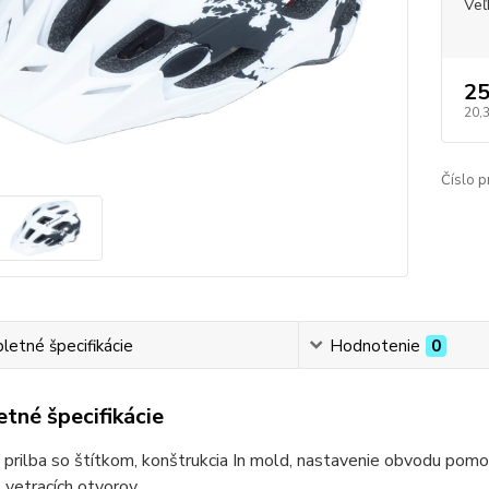
Veľ
25
20,
Číslo p
etné špecifikácie
Hodnotenie
0
tné špecifikácie
 prilba so štítkom, konštrukcia In mold, nastavenie obvodu po
 vetracích otvorov