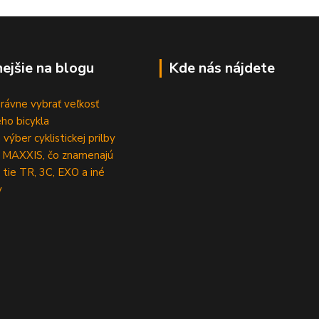
nejšie na blogu
Kde nás nájdete
rávne vybrať veľkosť
ho bicykla
výber cyklistickej prilby
 MAXXIS, čo znamenajú
 tie TR, 3C, EXO a iné
y