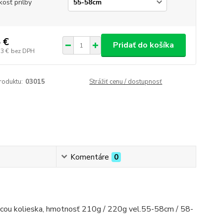
kosť prilby
 €
Pridať do košíka
33 €
bez DPH
roduktu:
03015
Strážiť cenu / dostupnosť
Komentáre
0
mocou kolieska, hmotnosť 210g / 220g vel.55-58cm / 58-