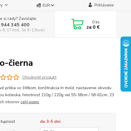
vy
Prihlásenie
EUR
e si rady? Zavolajte.
0
ks
 944 345 400
za
0 €
a, 8-17 hod., So 8-12hod.)
o-čierna
Ohodnotiť produkt
vé prilba so štítkom, konštrukcia In mold, nastavenie obvodu
u kolieska, hmotnosť 210g / 220g vel.55-58cm / 58-61cm, 23
ích otvorov
celý popis
tupnosť
do 3-5 dní