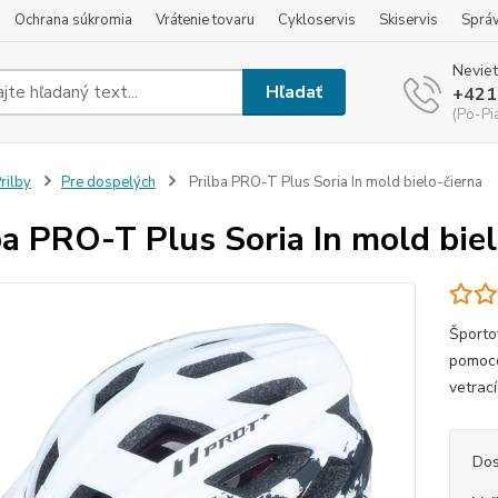
Ochrana súkromia
Vrátenie tovaru
Cykloservis
Skiservis
Sprá
Neviet
Hľadať
+421
(Po-Pi
rilby
Pre dospelých
Prilba PRO-T Plus Soria In mold bielo-čierna
ba PRO-T Plus Soria In mold biel
Športo
pomoco
vetrac
Dos