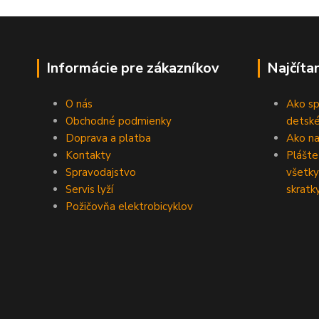
Informácie pre zákazníkov
Najčíta
O nás
Ako sp
Obchodné podmienky
detské
Doprava a platba
Ako na 
Kontakty
Plášte
Spravodajstvo
všetky
Servis lyží
skratk
Požičovňa elektrobicyklov