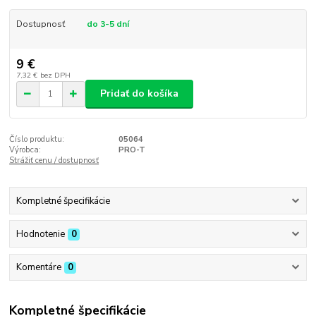
Dostupnosť
do 3-5 dní
9 €
7,32 €
bez DPH
Pridať do košíka
Číslo produktu:
05064
Výrobca:
PRO-T
Strážiť cenu / dostupnosť
Kompletné špecifikácie
Hodnotenie
0
Komentáre
0
Kompletné špecifikácie