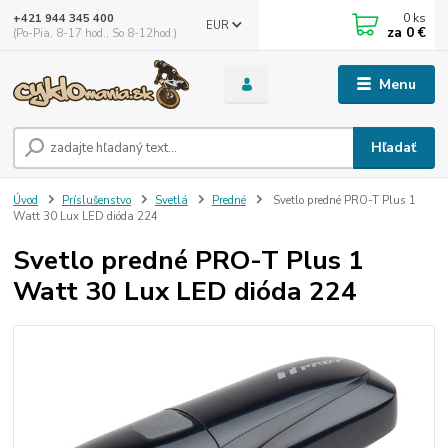
0
ks
+421 944 345 400
EUR
za
0 €
(Po-Pia, 8-17 hod., So 8-12hod.)
Menu
Hľadať
Úvod
Príslušenstvo
Svetlá
Predné
Svetlo predné PRO-T Plus 1
Watt 30 Lux LED dióda 224
Svetlo predné PRO-T Plus 1
Watt 30 Lux LED dióda 224