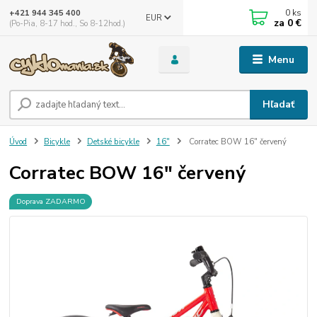
0
ks
+421 944 345 400
EUR
za
0 €
(Po-Pia, 8-17 hod., So 8-12hod.)
Menu
Hľadať
Úvod
Bicykle
Detské bicykle
16"
Corratec BOW 16" červený
Corratec BOW 16" červený
Doprava ZADARMO