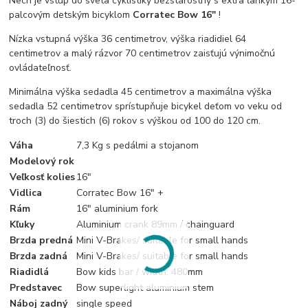
Nech je vstup do sveta cyklistiky bezstarostný s extra ľahkým 16-
palcovým detským bicyklom
Corratec Bow 16"
!
Nízka vstupná výška 36 centimetrov, výška riadidiel 64
centimetrov a malý rázvor 70 centimetrov zaisťujú výnimočnú
ovládateľnosť.
Minimálna výška sedadla 45 centimetrov a maximálna výška
sedadla 52 centimetrov sprístupňuje bicykel deťom vo veku od
troch (3) do šiestich (6) rokov s výškou od 100 do 120 cm.
Váha
7,3 Kg s pedálmi a stojanom
Modelový rok
Veľkosť kolies
16"
Vidlica
Corratec Bow 16" +
Rám
16" aluminium fork
Kľuky
Aluminium crank 89mm / chainguard
Brzda predná
Mini V-Brakes/ suitable for small hands
Brzda zadná
Mini V-Brakes/ suitable for small hands
Riadidlá
Bow kids bar / width: 480mm
Predstavec
Bow superlight aluminium stem
Náboj zadný
single speed