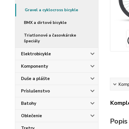
Gravel a cyklocross bicykle
BMX a dirtové bicykle
Triatlonové a časovkárske
špeciály
Elektrobicykle
Komponenty
Duše a plášte
Kompl
Príslušenstvo
Komple
Batohy
Oblečenie
Popi
Tretry