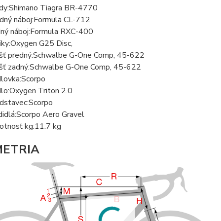
dy:
Shimano Tiagra BR-4770
dný náboj:
Formula CL-712
ný náboj:
Formula RXC-400
iky:
Oxygen G25 Disc,
šť predný:
Schwalbe G-One Comp, 45-622
šť zadný:
Schwalbe G-One Comp, 45-622
lovka:
Scorpo
lo:
Oxygen Triton 2.0
dstavec:
Scorpo
didlá:
Scorpo Aero Gravel
tnosť kg:
11.7 kg
ETRIA