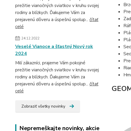
Brz
prežitie vianočných sviatkov v kruhu svojej
Pre
rodiny a blízkych. Ďakujeme Vám za
Zad
prejavenú dôveru a úspešnú spolup...
čítať
Ráf
celé
Plá
24.12.2022
Plá
Veselé Vianoce a šťastný Nový rok
Sed
2024
Sed
Pre
Milí zákazníci, prajeme Vám pokojné
Ria
prežitie vianočných sviatkov v kruhu svojej
Hmo
rodiny a blízkych. Ďakujeme Vám za
prejavenú dôveru a úspešnú spolup...
čítať
GEOM
celé
Zobraziť všetky novinky
Nepremeškajte novinky, akcie