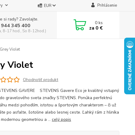
vy
Prihlásenie
EUR
e si rady? Zavolajte.
0
ks
 944 345 400
za
0 €
a, 8-17 hod., So 8-12hod.)
rey Violet
 Violet
Ohodnotiť produkt
 STEVENS GAVERE STEVENS Gavere Eco je kvalitný vstupný
do gravelového sveta značky STEVENS. Ponúka perfektnú
áhu medzi pohodlím, istotou a športovým charakterom – či už
te po asfalte, šotoline alebo lesnej ceste. Ľahký rám z hliníka
 modernou geometriou a ...
celý popis