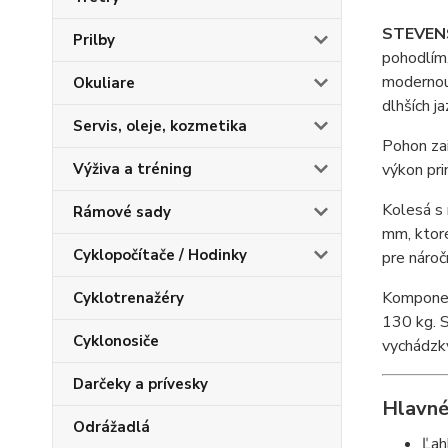
STEVENS
Prilby
pohodlím,
modernou 
Okuliare
dlhších j
Servis, oleje, kozmetika
Pohon zai
Výživa a tréning
výkon pri
Kolesá s
Rámové sady
mm, ktoré
Cyklopočítače / Hodinky
pre nároč
Komponent
Cyklotrenažéry
130 kg. S
Cyklonosiče
vychádzky
Darčeky a prívesky
Hlavné
Odrážadlá
Ľah