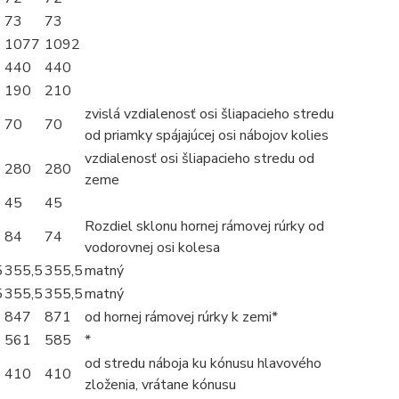
73
73
1077
1092
440
440
190
210
zvislá vzdialenosť osi šliapacieho stredu
70
70
od priamky spájajúcej osi nábojov kolies
vzdialenosť osi šliapacieho stredu od
280
280
zeme
45
45
Rozdiel sklonu hornej rámovej rúrky od
84
74
vodorovnej osi kolesa
5
355,5
355,5
matný
5
355,5
355,5
matný
847
871
od hornej rámovej rúrky k zemi*
561
585
*
od stredu náboja ku kónusu hlavového
410
410
zloženia, vrátane kónusu