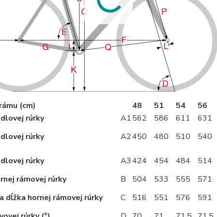
 rámu (cm)
48
51
54
56
dlovej rúrky
A1
562
586
611
631
dlovej rúrky
A2
450
480
510
540
dlovej rúrky
A3
424
454
484
514
rnej rámovej rúrky
B
504
533
555
571
a dĺžka hornej rámovej rúrky
C
516
551
576
591
vovej rúrky (°)
D
70
71
71,5
71,5