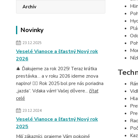
Hli
Archív
Poh
Hyd
Plá
Novinky
Odo
Poh
23.12.2025
Mon
Veselé Vianoce a šťastný Nový rok
Níz
2026
🎄 Ďakujeme za rok 2025! Teraz krátka
Techn
prestávka… a v roku 2026 ideme znova
naplno! 🚴‍♂️ Rok 2025 bol pre nás poriadna
Rá
„jazda“. Vďaka vám! Vašej dôvere...
čítať
Vidl
celé
Hla
Pre
23.12.2024
Pre
Veselé Vianoce a šťastný Nový rok
Rad
2025
Poč
Kaz
Milí zákazníci, prajeme Vám pokojné