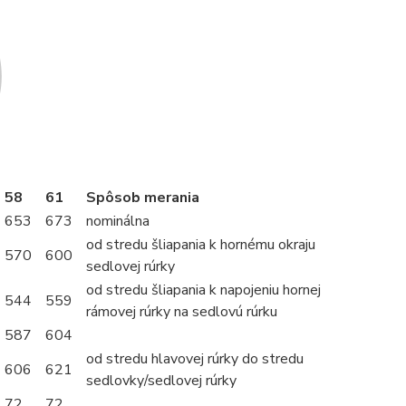
58
61
Spôsob merania
653
673
nominálna
od stredu šliapania k hornému okraju
570
600
sedlovej rúrky
od stredu šliapania k napojeniu hornej
544
559
rámovej rúrky na sedlovú rúrku
587
604
od stredu hlavovej rúrky do stredu
606
621
sedlovky/sedlovej rúrky
72
72