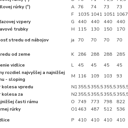
lovej rúrky (°)
A
76
74
73
73
F
1035
1041
1051
1067
ťazovej vzpery
G
440
440
440
440
lavové trubky
H
115
130
150
170
osť stredu od nábojov
ja
70
70
70
70
tredu od zeme
K
286
288
288
285
nie vidlice
L
45
45
45
45
ny rozdiel najvyššej a najnižšej
M
116
109
103
93
mu - sloping
 kolesa vpredu
N1
355,5
355,5
355,5
355,
 kolesa za
N2
355,5
355,5
355,5
355,
jnižšej časti rámu
O
749
773
798
822
rnej rúrky
O1
463
487
512
536
dlice
P
410
410
410
410