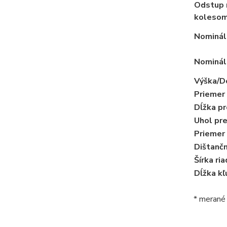
Odstup 
koleso
Nominál
Nominál
Výška/Do
Priemer
Dĺžka p
Uhol pre
Priemer 
Dištanč
Šírka ria
Dĺžka kľ
* merané