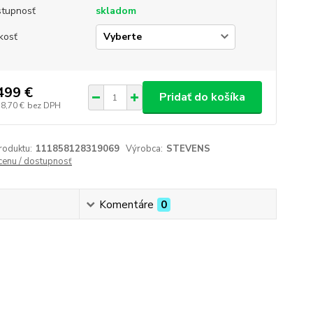
tupnosť
skladom
kosť
499 €
Pridať do košíka
18,70 €
bez DPH
roduktu:
111858128319069
Výrobca:
STEVENS
 cenu / dostupnosť
Komentáre
0