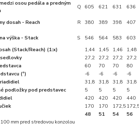
medzi osou pedála a predným
Q
605
621
631
636
m
ny dosah - Reach
R
380
389
398
407
na výška - Stack
S
546
564
583
603
sah (Stack/Reach) (1:x)
1,44
1,45
1,46
1,48
 sedlovky
27,2
27,2
27,2
27,2
redstavca
60
70
70
80
dstavcu (°)
-6
-6
-6
-6
riadidiel
31,8
31,8
31,8
31,8
né podložky pod predstavec
5
5
5
5
didiel
420
420
420
440
učiek
170
170
172,5
172,
48
51
54
56
 100 mm pred stredovou konzolou