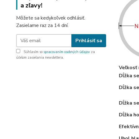
a zľavy!
Môžete sa kedykoľvek odhlásiť.
Zasielame raz za 14 dní.
Prihlásiť sa
Súhlasím so
spracovaním osobných údajov
za
účelom zasielania newslettera.
Veľkosť
Dĺžka se
Dĺžka se
Dĺžka se
Dĺžka ho
Efektívn
Uhol hla