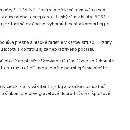
a značky STEVENS. Ponúka perfektnú rovnováhu medzi
otoline alebo lesnej ceste. Ľahký rám z hliníka 6061 s
je stabilné ovládanie, výbornú tuhosť a komfort aj pri
núka presné a hladké radenie v každej situácii. Brzdný
 istotu a kontrolu aj za nepriaznivého počasia.
 sú obuté do plášťov Schwalbe G-One Comp so šírkou 45
tlosti rámu až 50 mm je možné použiť aj širšie plášte
 celok, ktorý váži iba 11,7 kg a ponúka nosnosť až
spoločníkom pre prvé gravelové dobrodružstvá, športové