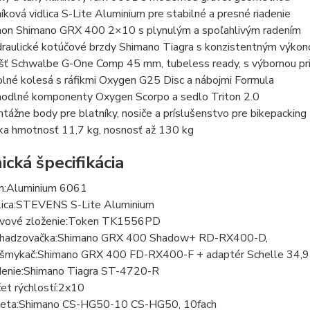
níková vidlica S-Lite Aluminium pre stabilné a presné riadenie
on Shimano GRX 400 2×10 s plynulým a spoľahlivým radením
raulické kotúčové brzdy Shimano Tiagra s konzistentným výko
šť Schwalbe G-One Comp 45 mm, tubeless ready, s výbornou pr
lné kolesá s ráfikmi Oxygen G25 Disc a nábojmi Formula
odlné komponenty Oxygen Scorpo a sedlo Triton 2.0
tážne body pre blatníky, nosiče a príslušenstvo pre bikepacking
ka hmotnosť 11,7 kg, nosnosť až 130 kg
ická špecifikácia
m:
Aluminium 6061
ica:
STEVENS S-Lite Aluminium
vové zloženie:
Token TK1556PD
hadzovačka:
Shimano GRX 400 Shadow+ RD-RX400-D,
šmykač:
Shimano GRX 400 FD-RX400-F + adaptér Schelle 34,
enie:
Shimano Tiagra ST-4720-R
et rýchlostí:
2x10
eta:
Shimano CS-HG50-10 CS-HG50, 10fach