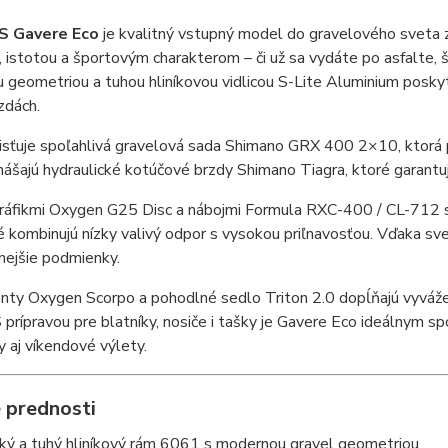
 Gavere Eco
je kvalitný vstupný model do gravelového svet
 istotou a športovým charakterom – či už sa vydáte po asfalte, š
geometriou a tuhou hliníkovou vidlicou S-Lite Aluminium poskytu
azdách.
sťuje spoľahlivá gravelová sada Shimano GRX 400 2×10, ktorá po
nášajú hydraulické kotúčové brzdy Shimano Tiagra, ktoré garantujú
 ráfikmi Oxygen G25 Disc a nábojmi Formula RXC-400 / CL-712
 kombinujú nízky valivý odpor s vysokou priľnavosťou. Vďaka sve
nejšie podmienky.
y Oxygen Scorpo a pohodlné sedlo Triton 2.0 dopĺňajú vyvážený
 prípravou pre blatníky, nosiče i tašky je Gavere Eco ideálnym 
 aj víkendové výlety.
 prednosti
ký a tuhý hliníkový rám 6061 s modernou gravel geometriou