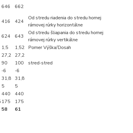
646
662
Od stredu riadenia do stredu hornej
416
424
rámovej rúrky horizontálne
Od stredu šliapania do stredu hornej
624
643
rámovej rúrky vertikálne
1,5
1,52
Pomer Výška/Dosah
27,2
27,2
90
100
stred-stred
-6
-6
31,8
31,8
5
5
440
440
5
175
175
58
61