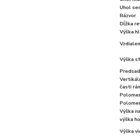
Uhol sed
Rázvor
Dĺžka re
Výška h
Vzdialen
Výška s
Predsade
Vertikál
časti rá
Polomer
Polomer
Výška na
výška ho
Výška vi