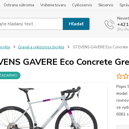
Ochrana súkromia
Vrátenie tovaru
Cykloservis
Skiservis
Sprá
Neviet
Hľadať
+421
(Po-Pi
icykle
Gravel a cyklocross bicykle
STEVENS GAVERE Eco Concrete G
ENS GAVERE Eco Concrete Grey
 ZADARMO
Popis
model 
rovnov
sa vydá
6061 s