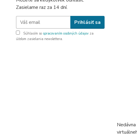
Môžete sa kedykoľvek odhlásiť.
Zasielame raz za 14 dní.
Prihlásiť sa
Súhlasím so
spracovaním osobných údajov
za
účelom zasielania newslettera.
Nedávna a
virtuálne