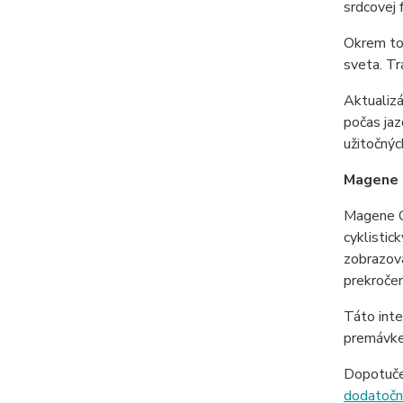
srdcovej 
Okrem toh
sveta. Tr
Aktualizá
počas jaz
užitočnýc
Magene 
Magene C
cyklistic
zobrazova
prekročen
Táto inte
premávke
Dopotuče
dodatočn