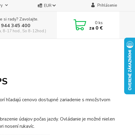
vy
Prihlásenie
EUR
e si rady? Zavolajte.
0
ks
 944 345 400
za
0 €
a, 8-17 hod., So 8-12hod.)
PS
orí hľadajú cenovo dostupné zariadenie s množstvom
brazenie údajov počas jazdy. Ovládanie je možné nielen
i nosení rukavíc.