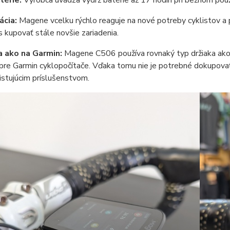
térie:
Výrobca uvádza výdrž batérie až 17 hodín pri bežnom použív
ácia:
Magene vcelku rýchlo reaguje na nové potreby cyklistov a pri
s kupovať stále novšie zariadenia.
 ako na Garmin:
Magene C506 používa rovnaký typ držiaka ako 
pre Garmin cyklopočítače. Vďaka tomu nie je potrebné dokupova
istujúcim príslušenstvom.