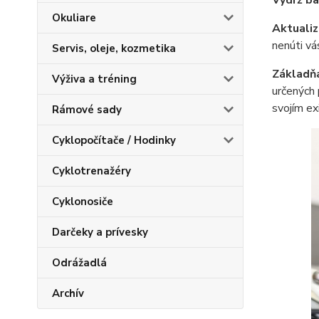
Výdrž ba
Okuliare
Aktualiz
nenúti vá
Servis, oleje, kozmetika
Základňa
Výživa a tréning
určených 
svojím ex
Rámové sady
Cyklopočítače / Hodinky
Cyklotrenažéry
Cyklonosiče
Darčeky a prívesky
Odrážadlá
Archív