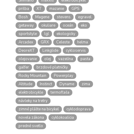
Shimano
maxxis
elektrobicykel
prilba
XT
mazanie
GPS
Bosh
Magene
stevens
egravel
getaway
okuliare
oceán
eko
sportstyle
lgl
ekologicky
Arcadex
GRX
Celeste
helma
DeoreXT
Linkglide
cykloservis
olejovanie
olej
vazelína
pasta
galfer
brzdové platničky
Rocky Mountain
Powerplay
Altitude
Instinct
Dyname
zima
elektrobicykle
termofľaša
návleky na tretry
zimné plášte na bicykel
cyklodoprava
novela zákona
cyklokoalícia
predné svetlo