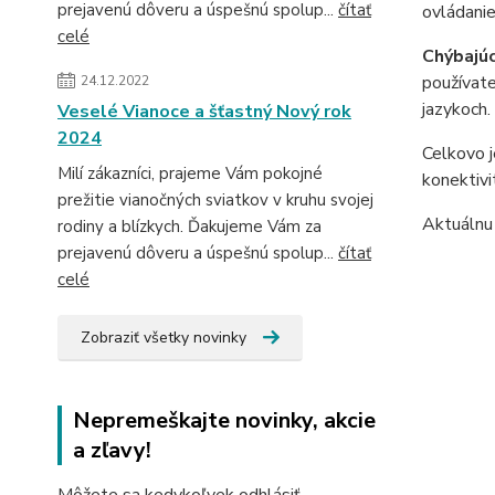
prejavenú dôveru a úspešnú spolup...
čítať
ovládani
celé
Chýbajúc
používate
24.12.2022
jazykoch.
Veselé Vianoce a šťastný Nový rok
2024
Celkovo j
Milí zákazníci, prajeme Vám pokojné
konektivi
prežitie vianočných sviatkov v kruhu svojej
Aktuálnu
rodiny a blízkych. Ďakujeme Vám za
prejavenú dôveru a úspešnú spolup...
čítať
celé
Zobraziť všetky novinky
Nepremeškajte novinky, akcie
a zľavy!