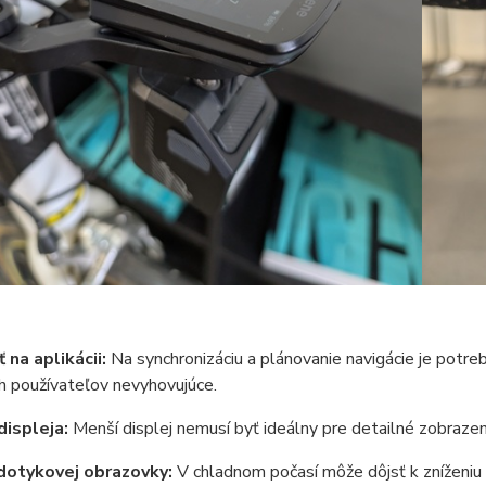
 na aplikácii:
Na synchronizáciu a plánovanie navigácie je potre
h používateľov nevyhovujúce.
displeja:
Menší displej nemusí byť ideálny pre detailné zobrazen
dotykovej obrazovky:
V chladnom počasí môže dôjsť k zníženiu 