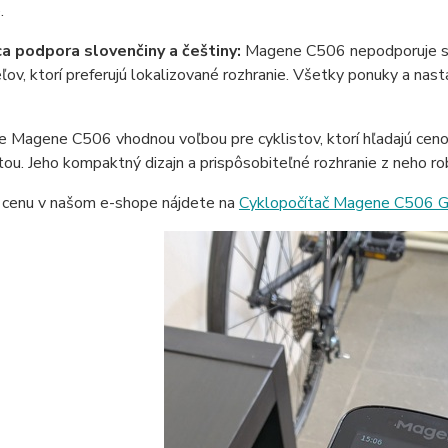
e.
a podpora slovenčiny a češtiny:
Magene C506 nepodporuje slo
ľov, ktorí preferujú lokalizované rozhranie. Všetky ponuky a nast
e Magene C506 vhodnou voľbou pre cyklistov, ktorí hľadajú cen
tou. Jeho kompaktný dizajn a prispôsobiteľné rozhranie z neho ro
 cenu v našom e-shope nájdete na
Cyklopočítač Magene C506 G