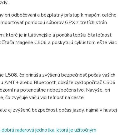
zdy.
y pri odbočovaní a bezplatný prístup k mapám celého
 importovať pomocou súborov GPX z tretích strán.
, ktoré je intuitívnejšie a ponúka lepšiu čitateľnosť
opočítača Magene C506 a poskytujú cyklistom ešte viac
 L508, čo prináša zvýšenú bezpečnosť počas vašich
okolu ANT+ alebo Bluetooth dokáže cyklopočítač C506
upozorní na potenciálne nebezpečenstvo. Navyše, pri
, čo zvyšuje vašu viditeľnosť na ceste.
, ale aj zvýšenú bezpečnosť počas jazdy, najmä v hustej
obrá radarová jednotka, ktorá je užitočným