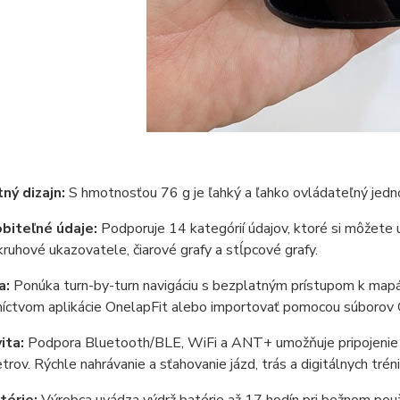
ý dizajn:
S hmotnosťou 76 g je ľahký a ľahko ovládateľný jednou 
biteľné údaje:
Podporuje 14 kategórií údajov, ktoré si môžete u
kruhové ukazovatele, čiarové grafy a stĺpcové grafy.
a:
Ponúka turn-by-turn navigáciu s bezplatným prístupom k map
íctvom aplikácie OnelapFit alebo importovať pomocou súborov G
ita:
Podpora Bluetooth/BLE, WiFi a ANT+ umožňuje pripojenie k 
rov. Rýchle nahrávanie a sťahovanie jázd, trás a digitálnych tré