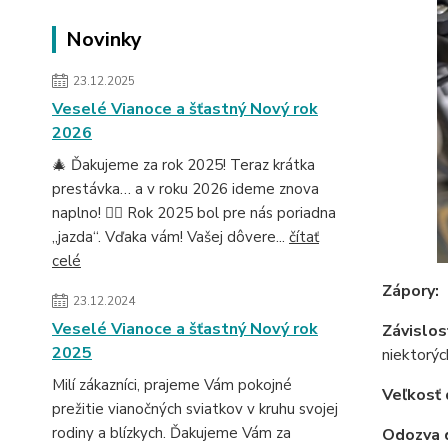
Novinky
23.12.2025
Veselé Vianoce a šťastný Nový rok
2026
🎄 Ďakujeme za rok 2025! Teraz krátka
prestávka… a v roku 2026 ideme znova
naplno! 🚴‍♂️ Rok 2025 bol pre nás poriadna
„jazda“. Vďaka vám! Vašej dôvere...
čítať
celé
Zápory:
23.12.2024
Veselé Vianoce a šťastný Nový rok
Závislosť
2025
niektorýc
Milí zákazníci, prajeme Vám pokojné
Veľkosť 
prežitie vianočných sviatkov v kruhu svojej
rodiny a blízkych. Ďakujeme Vám za
Odozva 