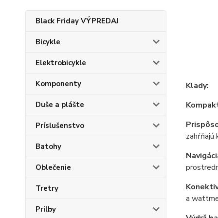
Black Friday VÝPREDAJ
Bicykle
Elektrobicykle
Komponenty
Klady:
Duše a plášte
Kompaktn
Prispôso
Príslušenstvo
zahŕňajú 
Batohy
Navigáci
prostredn
Oblečenie
Konektiv
Tretry
a wattmet
Prilby