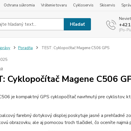
Ochrana súkromia
Vrátenie tovaru
Cykloservis
Skiservis
Sprá
Neviet
Hľadať
+421
(Po-Pi
právy
Poradňa
TEST: Cyklopočítač Magene C506 GPS
2025
ňa
: Cyklopočítač Magene C506 G
506 je kompaktný GPS cyklopočítač navrhnutý pre cyklistov, kt
palcový farebný dotykový displej poskytuje jasné a prehľadné zo
ovú obrazovku, ale aj pomocou troch tlačidiel, čo oceníte najmä pr