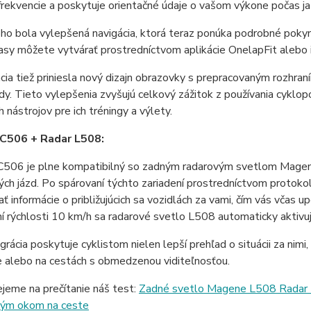
frekvencie a poskytuje orientačné údaje o vašom výkone počas ja
o bola vylepšená navigácia, ktorá teraz ponúka podrobné pokyn
asy môžete vytvárať prostredníctvom aplikácie OnelapFit alebo
cia tiež priniesla nový dizajn obrazovky s prepracovaným rozhraním
dy. Tieto vylepšenia zvyšujú celkový zážitok z používania cykl
h nástrojov pre ich tréningy a výlety.
C506 + Radar L508:
506 je plne kompatibilný so zadným radarovým svetlom Magene
kých jázd. Po spárovaní týchto zariadení prostredníctvom prot
ť informácie o približujúcich sa vozidlách za vami, čím vás včas 
í rýchlosti 10 km/h sa radarové svetlo L508 automaticky aktivuje
grácia poskytuje cyklistom nielen lepší prehľad o situácii za nimi
 alebo na cestách s obmedzenou viditeľnosťou.
jeme na prečítanie náš test:
Zadné svetlo Magene L508 Radar -d
ým okom na ceste