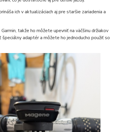
aní, čo je dostatočné aj pre dlhšie jazdy.
náša ich v aktualizáciach aj pre staršie zariadenia a
Garmin, takže ho môžete upevniť na väčšinu držiakov
ť špeciálny adaptér a môžete ho jednoducho použiť so