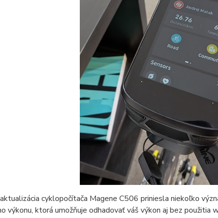
ktualizácia cyklopočítača Magene C506 priniesla niekoľko význa
ho výkonu, ktorá umožňuje odhadovať váš výkon aj bez použitia w